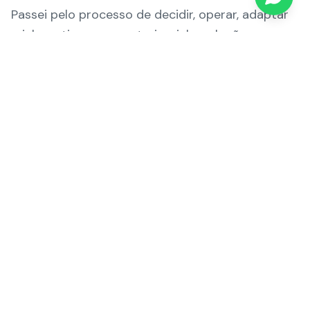
Passei pelo processo de decidir, operar, adaptar
minha rotina e reconstruir minha relação com a
saúde. Essa experiência mudou minha vida — e
também definiu a forma como escolhi exercer a
Medicina.
Hoje, cada consulta vai muito além da indicação
de uma cirurgia. Meu compromisso é
compreender a história de quem está à minha
frente e construir um tratamento capaz de
transformar sua qualidade de vida de forma
duradoura.
Conheça minha história completa